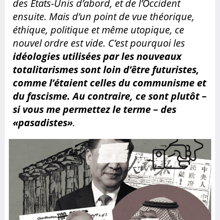
des États-Unis d’abord, et de l’Occident
Observatorio
ensuite. Mais d’un point de vue théorique,
Libertad de
éthique, politique et même utopique, ce
expresion
nouvel ordre est vide. C’est pourquoi les
Legislacion
idéologies utilisées par les nouveaux
totalitarismes sont loin d’être futuristes,
Noticias
comme l’étaient celles du communisme et
Internacionales
du fascisme. Au contraire, ce sont plutôt –
si vous me permettez le terme – des
«pasadistes»
.
BUSCAR
Buscar:
SÍGUENOS: