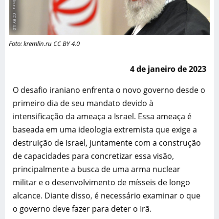
Observatorio
Libertad de
expresion
Foto: kremlin.ru CC BY 4.0
Legislacion
4 de janeiro de 2023
Noticias
O desafio iraniano enfrenta o novo governo desde o
Internacionales
primeiro dia de seu mandato devido à
intensificação da ameaça a Israel. Essa ameaça é
baseada em uma ideologia extremista que exige a
destruição de Israel, juntamente com a construção
BUSCAR
de capacidades para concretizar essa visão,
Buscar:
principalmente a busca de uma arma nuclear
militar e o desenvolvimento de mísseis de longo
alcance. Diante disso, é necessário examinar o que
SÍGUENOS:
o governo deve fazer para deter o Irã.