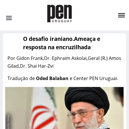
CATEGORIAS
O desafio iraniano.
Ameaça e
Noticias
resposta na encruzilhada
Por Gidon Frank,
Dr. Ephraim Askolai,
Geral (R.) Amos
Actividades
Gilad,
Dr. Shai Har-Zvi
Opinión
Tradução de
Oded Balaban
e Center PEN Uruguai.
Pen Internacional
Literatura
Nuevos Libros