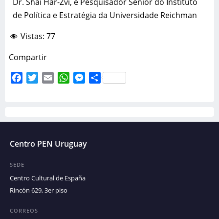
Dr. Shai Har-Zvi, é Pesquisador Sênior do Instituto
de Política e Estratégia da Universidade Reichman
Vistas:
77
Compartir
Facebook
Twitter
Email
WhatsApp
Messenger
Compartir
Centro PEN Uruguay
SEDE
Centro Cultural de España
Rincón 629, 3er piso
CORREOS