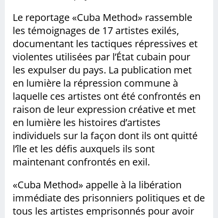
Observatorio
Le reportage «Cuba Method» rassemble
Libertad de
les témoignages de 17 artistes exilés,
expresion
documentant les tactiques répressives et
Legislacion
violentes utilisées par l’État cubain pour
les expulser du pays. La publication met
Noticias
en lumière la répression commune à
Internacionales
laquelle ces artistes ont été confrontés en
raison de leur expression créative et met
en lumière les histoires d’artistes
individuels sur la façon dont ils ont quitté
BUSCAR
l’île et les défis auxquels ils sont
maintenant confrontés en exil.
Buscar:
«Cuba Method» appelle à la libération
immédiate des prisonniers politiques et de
SÍGUENOS:
tous les artistes emprisonnés pour avoir